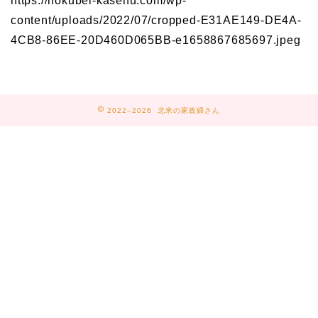
https://hokubei-kaseifu.com/wp-
content/uploads/2022/07/cropped-E31AE149-DE4A-
4CB8-86EE-20D460D065BB-e1658867685697.jpeg
2022–2026 北米の家政婦さん